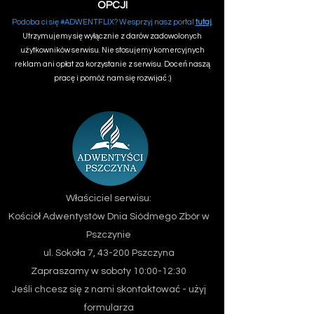
OPCJI
Podoba ci się #ADWENTFLIX? Wesprzyj nasz portal
tutaj
.
Utrzymujemy się wyłącznie z darów zadowolonych
użytkowników serwisu. Nie stosujemy komercyjnych
reklam ani opłat za korzystanie z serwisu. Doceń naszą
pracę i pomóż nam się rozwijać :)
Właściciel serwisu:
Kościół Adwentystów Dnia Siódmego
Zbór w
Pszczynie
ul. Sokoła 7, 43-200 Pszczyna
Zapraszamy w soboty 10:00-12:30
Jeśli chcesz się z nami skontaktować - użyj
formularza