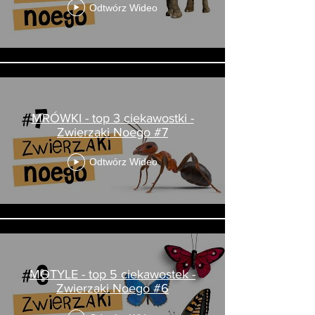
Odtwórz Wideo
MRÓWKI - top 3 ciekawostki -
Zwierzaki Noego #7
Odtwórz Wideo
MOTYLE - top 5 ciekawostek -
Zwierzaki Noego #6