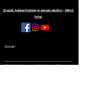
Znajdź Adwentystów w swojej okolicy - kliknij
tutaj
Email
Z jakiej miejscowości piszesz?
Temat
Wiadomość