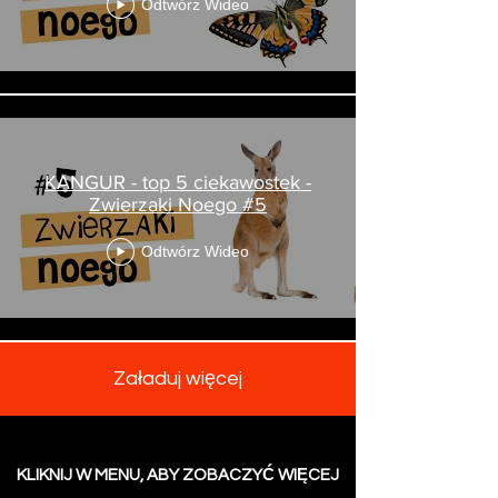
Odtwórz Wideo
KANGUR - top 5 ciekawostek -
Zwierzaki Noego #5
Odtwórz Wideo
Załaduj więcej
KLIKNIJ W MENU, ABY ZOBACZYĆ WIĘCEJ