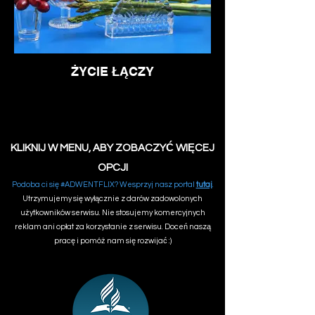
ŻYCIE ŁĄCZY
KLIKNIJ W MENU, ABY ZOBACZYĆ WIĘCEJ
OPCJI
Podoba ci się #ADWENTFLIX? Wesprzyj nasz portal
tutaj
.
Utrzymujemy się wyłącznie z darów zadowolonych
użytkowników serwisu. Nie stosujemy komercyjnych
reklam ani opłat za korzystanie z serwisu. Doceń naszą
pracę i pomóż nam się rozwijać :)