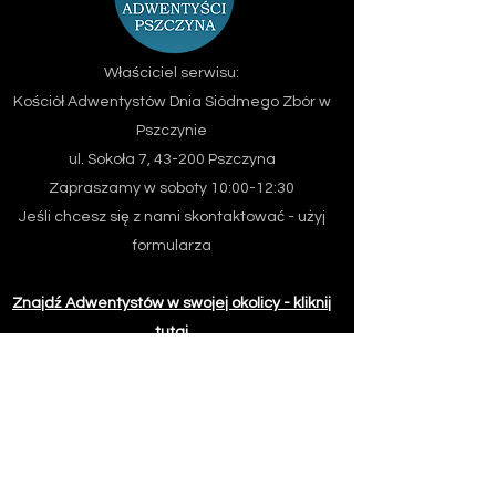
Właściciel serwisu:
Kościół Adwentystów Dnia Siódmego
Zbór w
Pszczynie
ul. Sokoła 7, 43-200 Pszczyna
Zapraszamy w soboty 10:00-12:30
Jeśli chcesz się z nami skontaktować - użyj
formularza
Znajdź Adwentystów w swojej okolicy - kliknij
tutaj
Email