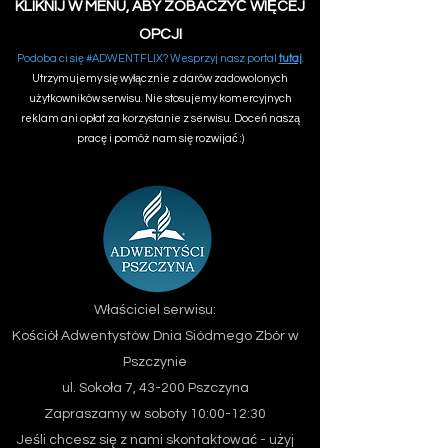
KLIKNIJ W MENU, ABY ZOBACZYĆ WIĘCEJ
OPCJI
Podoba ci się #ADWENTFLIX? Wesprzyj nasz portal
tutaj
.
Utrzymujemy się wyłącznie z darów zadowolonych
użytkowników serwisu. Nie stosujemy komercyjnych
reklam ani opłat za korzystanie z serwisu. Doceń naszą
pracę i pomóż nam się rozwijać :)
Właściciel serwisu:
Kościół Adwentystów Dnia Siódmego
Zbór w
Pszczynie
ul. Sokoła 7, 43-200 Pszczyna
Zapraszamy w soboty 10:00-12:30
Jeśli chcesz się z nami skontaktować - użyj