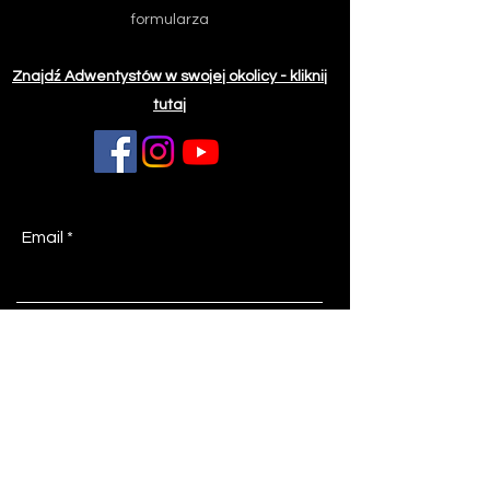
formularza
Znajdź Adwentystów w swojej okolicy - kliknij
tutaj
Email
Z jakiej miejscowości piszesz?
Temat