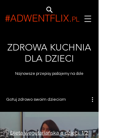
#ADWENTFLIX
.
PL
ZDROWA KUCHNIA
DLA DZIECI
Najnowsze przepisy podajemy na dole
Gotuj zdrowo swoim dzieciom
Dieta wegetariańska a dzieci. 1/2