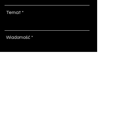
Temat
Wiadomość
Nie gromadzimy ani nie przetwarzamy
Twoich danych osobowych.
Wyślij