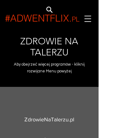
#ADWENTFLIX
.
PL
ZDROWIE NA
TALERZU
Aby obejrzeć więcej programów - kliknij
rozwijane Menu powyżej
ZdrowieNaTalerzu.pl