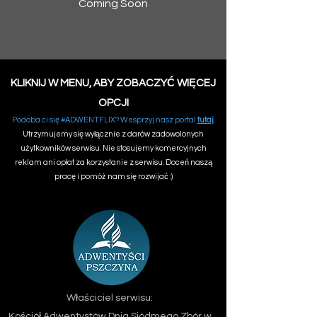
Coming Soon
KLIKNIJ W MENU, ABY ZOBACZYĆ WIĘCEJ
OPCJI
Podoba ci się #ADWENTFLIX? Wesprzyj nasz portal
tutaj
.
Utrzymujemy się wyłącznie z darów zadowolonych
użytkowników serwisu. Nie stosujemy komercyjnych
reklam ani opłat za korzystanie z serwisu. Doceń naszą
pracę i pomóż nam się rozwijać :)
Właściciel serwisu:
Kościół Adwentystów Dnia Siódmego
Zbór w