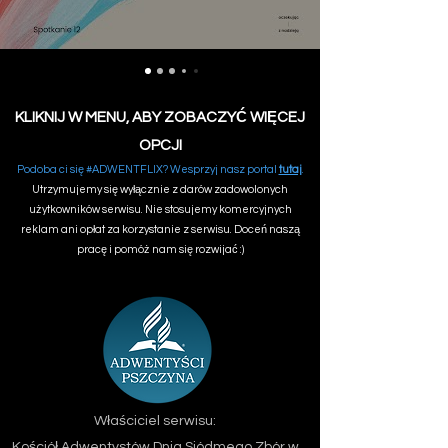
KLIKNIJ W MENU, ABY ZOBACZYĆ WIĘCEJ
OPCJI
Podoba ci się #ADWENTFLIX? Wesprzyj nasz portal
tutaj
.
Utrzymujemy się wyłącznie z darów zadowolonych
użytkowników serwisu. Nie stosujemy komercyjnych
reklam ani opłat za korzystanie z serwisu. Doceń naszą
pracę i pomóż nam się rozwijać :)
Właściciel serwisu:
Kościół Adwentystów Dnia Siódmego
Zbór w