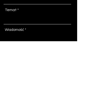
Temat
Wiadomość
Nie gromadzimy ani nie przetwarzamy
Twoich danych osobowych.
Wyślij