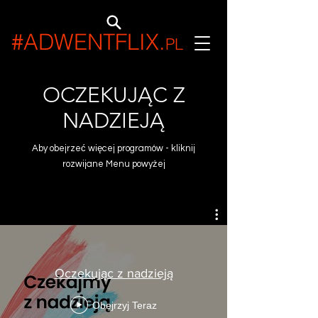
#ADWENTFLIX
.
PL
OCZEKUJĄC Z
NADZIEJĄ
Aby obejrzeć więcej programów - kliknij
rozwijane Menu powyżej
Oczekując z nadzieją
Obejrzyj Teraz