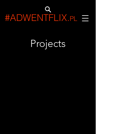
#ADWENTFLIX
.
PL
Projects