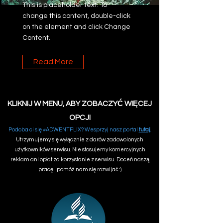
This is placeholder text. To
change this content, double-click
on the element and click Change
Content.
Read More
KLIKNIJ W MENU, ABY ZOBACZYĆ WIĘCEJ
OPCJI
Podoba ci się #ADWENTFLIX? Wesprzyj nasz portal
tutaj
.
Utrzymujemy się wyłącznie z darów zadowolonych
użytkowników serwisu. Nie stosujemy komercyjnych
reklam ani opłat za korzystanie z serwisu. Doceń naszą
pracę i pomóż nam się rozwijać :)