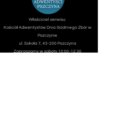
Właściciel serwisu:
Kościół Adwentystów Dnia Siódmego
Zbór w
Pszczynie
ul. Sokoła 7, 43-200 Pszczyna
Zapraszamy w soboty 10:00-12:30
Jeśli chcesz się z nami skontaktować - użyj
formularza
Znajdź Adwentystów w swojej okolicy - kliknij
tutaj
Email