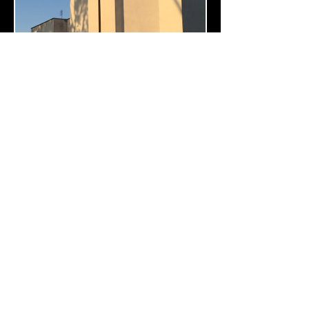
O NAS
KLIKNIJ W MENU, ABY ZOBACZYĆ WIĘCEJ
OPCJI
Podoba ci się #ADWENTFLIX? Wesprzyj nasz portal
tutaj
.
Utrzymujemy się wyłącznie z darów zadowolonych
użytkowników serwisu. Nie stosujemy komercyjnych
reklam ani opłat za korzystanie z serwisu. Doceń naszą
pracę i pomóż nam się rozwijać :)