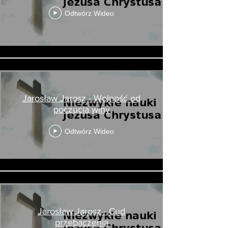
Odtwórz Wideo
Jarosław Jarosz - Wolność od
poczucia winy
Odtwórz Wideo
Jarosław Jarosz - Cud
przebaczenia