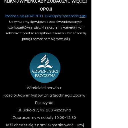
KLIKNIJ W MENU, ABY ZOBACZYĆ WIĘCEJ
OPCJI
Podoba ci się #ADWENTFLIX? Wesprzyj nasz portal
tutaj
.
Utrzymujemy się wyłącznie z darów zadowolonych
użytkowników serwisu. Nie stosujemy komercyjnych
reklam ani opłat za korzystanie z serwisu. Doceń naszą
pracę i pomóż nam się rozwijać :)
Właściciel serwisu:
Kościół Adwentystów Dnia Siódmego
Zbór w
Pszczynie
ul. Sokoła 7, 43-200 Pszczyna
Zapraszamy w soboty 10:00-12:30
Jeśli chcesz się z nami skontaktować - użyj