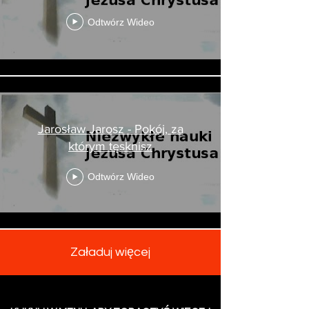
Odtwórz Wideo
Jarosław Jarosz - Pokój, za
którym tęsknisz
Odtwórz Wideo
Załaduj więcej