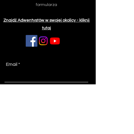
formularza
Znajdź Adwentystów w swojej okolicy - kliknij
tutaj
Email
Z jakiej miejscowości piszesz?
Temat