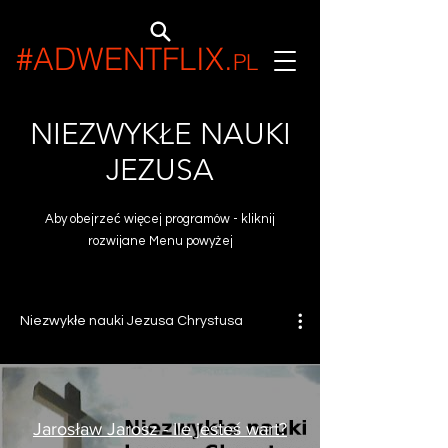
#ADWENTFLIX
.
PL
NIEZWYKŁE NAUKI
JEZUSA
Aby obejrzeć więcej programów - kliknij
rozwijane Menu powyżej
Niezwykłe nauki Jezusa Chrystusa
Jarosław Jarosz - Ile jesteś wart?