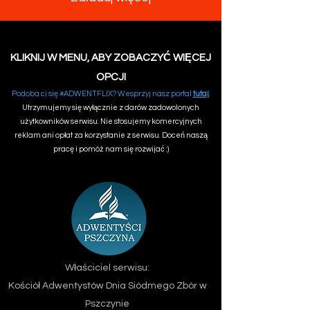
KLIKNIJ W MENU, ABY ZOBACZYĆ WIĘCEJ
OPCJI
Podoba ci się #ADWENTFLIX? Wesprzyj nasz portal
tutaj
.
Utrzymujemy się wyłącznie z darów zadowolonych
użytkowników serwisu. Nie stosujemy komercyjnych
reklam ani opłat za korzystanie z serwisu. Doceń naszą
pracę i pomóż nam się rozwijać :)
Właściciel serwisu:
Kościół Adwentystów Dnia Siódmego
Zbór w
Pszczynie