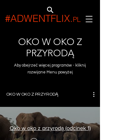
#ADWENTFLIX
.
PL
OKO W OKO Z
PRZYRODĄ
Aby obejrzeć więcej programów - kliknij
rozwijane Menu powyżej
OKO W OKO Z PRZYRODĄ
Oko w oko z przyrodą (odcinek 1)