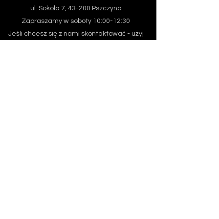
ul. Sokoła 7, 43-200 Pszczyna
Zapraszamy w soboty 10:00-12:30
Jeśli chcesz się z nami skontaktować - użyj
formularza
Znajdź Adwentystów w swojej okolicy - kliknij
tutaj
Email
Z jakiej miejscowości piszesz?