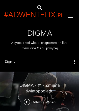
#ADWENTFLIX
.
PL
DIGMA
Aby obejrzeć więcej programów - kliknij
rozwijane Menu powyżej
Digma
DIGMA - #1 - Zmiana
światopoglądu
Odtwórz Wideo