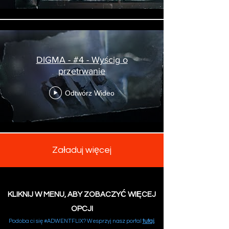
DIGMA - #4 - Wyścig o
przetrwanie
Odtwórz Wideo
Załaduj więcej
KLIKNIJ W MENU, ABY ZOBACZYĆ WIĘCEJ
OPCJI
Podoba ci się #ADWENTFLIX? Wesprzyj nasz portal
tutaj
.