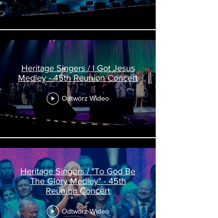
Heritage Singers / I Got Jesus
Medley - 45th Reunion Concert
Odtwórz Wideo
Heritage Singers / "To God Be
The Glory Medley" - 45th
Reunion Concert
Odtwórz Wideo