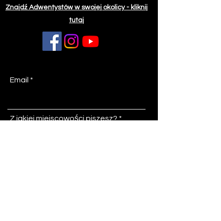
Znajdź Adwentystów w swojej okolicy - kliknij
tutaj
Email
Z jakiej miejscowości piszesz?
Temat
Wiadomość