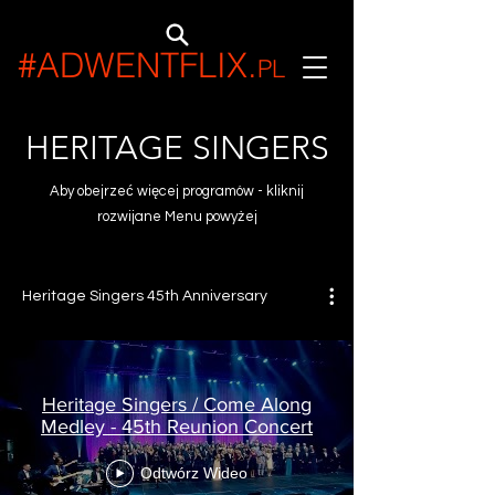
#ADWENTFLIX
.
PL
HERITAGE SINGERS
Aby obejrzeć więcej programów - kliknij
rozwijane Menu powyżej
Heritage Singers 45th Anniversary
Heritage Singers / Come Along
Medley - 45th Reunion Concert
Odtwórz Wideo