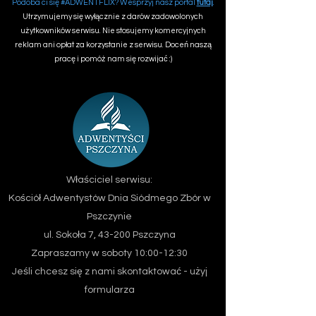
Podoba ci się #ADWENTFLIX? Wesprzyj nasz portal
tutaj
.
Utrzymujemy się wyłącznie z darów zadowolonych
użytkowników serwisu. Nie stosujemy komercyjnych
reklam ani opłat za korzystanie z serwisu. Doceń naszą
pracę i pomóż nam się rozwijać :)
Właściciel serwisu:
Kościół Adwentystów Dnia Siódmego
Zbór w
Pszczynie
ul. Sokoła 7, 43-200 Pszczyna
Zapraszamy w soboty 10:00-12:30
Jeśli chcesz się z nami skontaktować - użyj
formularza