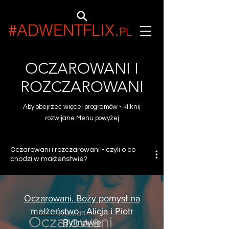
#ADWENTFLIX
.
PL
OCZAROWANI I
ROZCZAROWANI
Aby obejrzeć więcej programów - kliknij
rozwijane Menu powyżej
Oczarowani i rozczarowani - czyli o co
chodzi w małżeństwie?
Oczarowani. Boży pomysł na
małżeństwo - Alicja i Piotr
Bylinowie