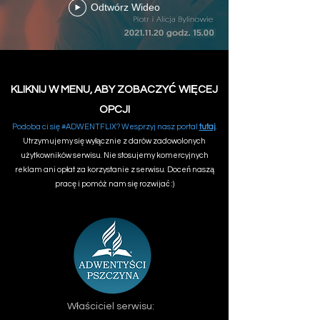
Odtwórz Wideo
KLIKNIJ W MENU, ABY ZOBACZYĆ WIĘCEJ
OPCJI
Podoba ci się #ADWENTFLIX? Wesprzyj nasz portal
tutaj
.
Utrzymujemy się wyłącznie z darów zadowolonych
użytkowników serwisu. Nie stosujemy komercyjnych
reklam ani opłat za korzystanie z serwisu. Doceń naszą
pracę i pomóż nam się rozwijać :)
Właściciel serwisu: