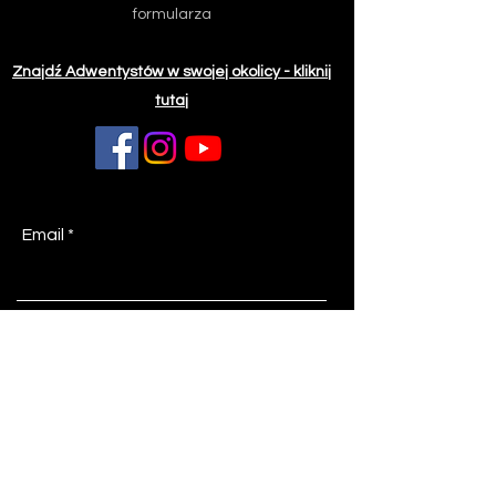
formularza
Znajdź Adwentystów w swojej okolicy - kliknij
tutaj
Email
Z jakiej miejscowości piszesz?
Temat