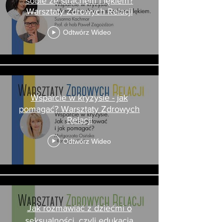
sobie ze strachem i lękiem?
Warsztaty Zdrowych Relacji
Odtwórz Wideo
Wsparcie w kryzysie - jak
pomagać? Warsztaty Zdrowych
Relacji
Odtwórz Wideo
Jak rozmawiać z dziećmi o
seksualności, czyli edukacja