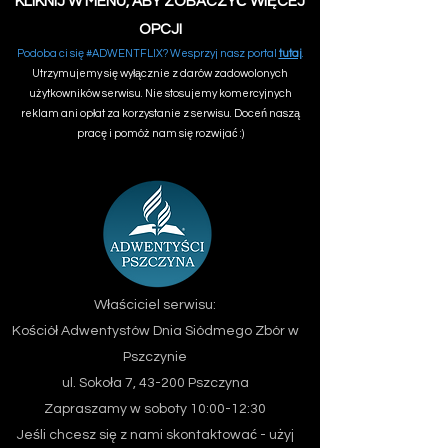
KLIKNIJ W MENU, ABY ZOBACZYĆ WIĘCEJ
OPCJI
Podoba ci się #ADWENTFLIX? Wesprzyj nasz portal
tutaj
.
Utrzymujemy się wyłącznie z darów zadowolonych
użytkowników serwisu. Nie stosujemy komercyjnych
reklam ani opłat za korzystanie z serwisu. Doceń naszą
pracę i pomóż nam się rozwijać :)
Właściciel serwisu:
Kościół Adwentystów Dnia Siódmego
Zbór w
Pszczynie
ul. Sokoła 7, 43-200 Pszczyna
Zapraszamy w soboty 10:00-12:30
Jeśli chcesz się z nami skontaktować - użyj