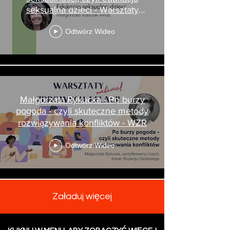
seksualna dzieci - Warsztaty
Zdrowych Relacji
Odtwórz Wideo
Małgorzata Rykucka - Po burzy
pogoda - czyli skuteczne metody
rozwiązywania konfliktów - WZR
Odtwórz Wideo
Załaduj więcej