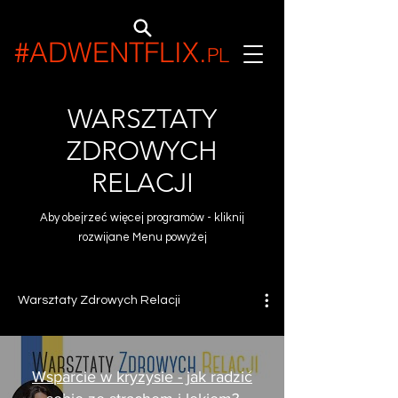
#ADWENTFLIX
.
PL
WARSZTATY
ZDROWYCH
RELACJI
Aby obejrzeć więcej programów - kliknij
rozwijane Menu powyżej
Warsztaty Zdrowych Relacji
Wsparcie w kryzysie - jak radzić