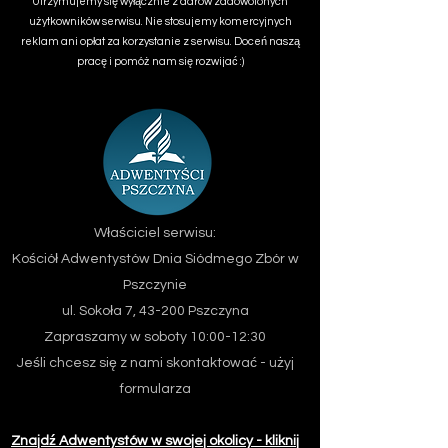
Utrzymujemy się wyłącznie z darów zadowolonych
użytkowników serwisu. Nie stosujemy komercyjnych
reklam ani opłat za korzystanie z serwisu. Doceń naszą
pracę i pomóż nam się rozwijać :)
Właściciel serwisu:
Kościół Adwentystów Dnia Siódmego
Zbór w
Pszczynie
ul. Sokoła 7, 43-200 Pszczyna
Zapraszamy w soboty 10:00-12:30
Jeśli chcesz się z nami skontaktować - użyj
formularza
Znajdź Adwentystów w swojej okolicy - kliknij