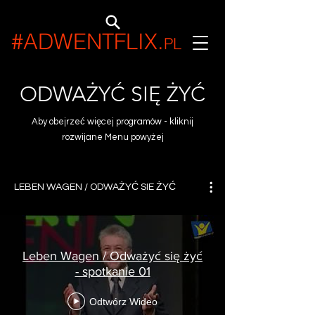
#ADWENTFLIX
.
PL
ODWAŻYĆ SIĘ ŻYĆ
Aby obejrzeć więcej programów - kliknij
rozwijane Menu powyżej
LEBEN WAGEN / ODWAŻYĆ SIE ŻYĆ
Leben Wagen / Odważyć się żyć
- spotkanie 01
Odtwórz Wideo