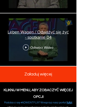
Leben Wagen / Odważyć się żyć
- spotkanie 04
Odtwórz Wideo
Załaduj więcej
KLIKNIJ W MENU, ABY ZOBACZYĆ WIĘCEJ
OPCJI
Podoba ci się #ADWENTFLIX? Wesprzyj nasz portal
tutaj
.