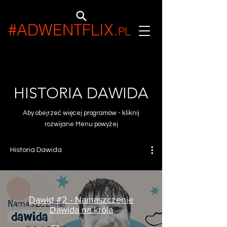
#ADWENTFLIX
.
PL
HISTORIA DAWIDA
Aby obejrzeć więcej programów - kliknij
rozwijane Menu powyżej
Historia Dawida
Dawid #2 - Namaszczenie
Dawida na króla