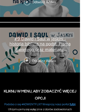
Odtwórz Wideo
#9 Dawid i Saul w jaskini -
historia biblijna na podst. Pisma
Świętego oraz materiału:
GraceLink
Odtwórz Wideo
KLIKNIJ W MENU, ABY ZOBACZYĆ WIĘCEJ
OPCJI
Podoba ci się #ADWENTFLIX? Wesprzyj nasz portal
tutaj
.
Utrzymujemy się wyłącznie z darów zadowolonych