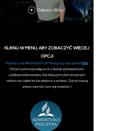
Odtwórz Wideo
KLIKNIJ W MENU, ABY ZOBACZYĆ WIĘCEJ
OPCJI
Podoba ci się #ADWENTFLIX? Wesprzyj nasz portal
tutaj
.
Utrzymujemy się wyłącznie z darów zadowolonych
użytkowników serwisu. Nie stosujemy komercyjnych
reklam ani opłat za korzystanie z serwisu. Doceń naszą
pracę i pomóż nam się rozwijać :)