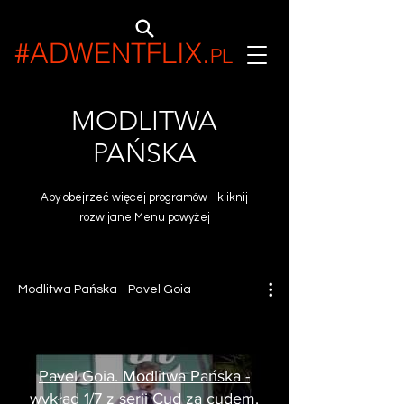
#ADWENTFLIX
.
PL
MODLITWA
PAŃSKA
Aby obejrzeć więcej programów - kliknij
rozwijane Menu powyżej
Modlitwa Pańska - Pavel Goia
Pavel Goia. Modlitwa Pańska -
wykład 1/7 z serii Cud za cudem.