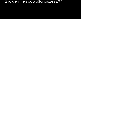
Z jakiej miejscowości piszesz?
Temat
Wiadomość
Nie gromadzimy ani nie przetwarzamy
Twoich danych osobowych.
Wyślij