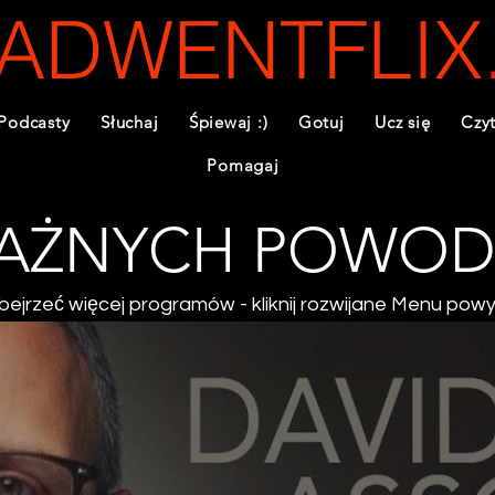
ADWENTFLIX
Podcasty
Słuchaj
Śpiewaj :)
Gotuj
Ucz się
Czyt
Pomagaj
WAŻNYCH POWO
bejrzeć więcej programów - kliknij rozwijane Menu powy