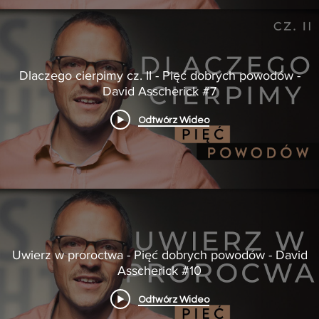
Dlaczego cierpimy cz. II - Pięć dobrych powodów -
David Asscherick #7
Odtwórz Wideo
Uwierz w proroctwa - Pięć dobrych powodów - David
Asscherick #10
Odtwórz Wideo