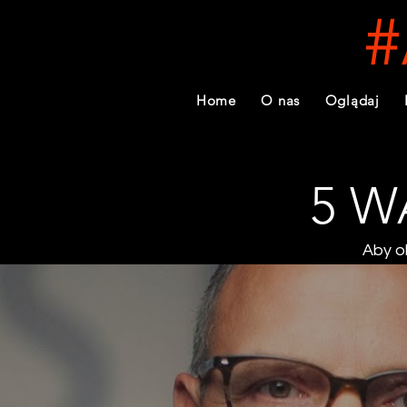
#
Home
O nas
Oglądaj
5 
Aby o