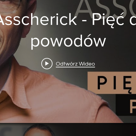
Asscherick - Pięć 
powodów
Odtwórz Wideo