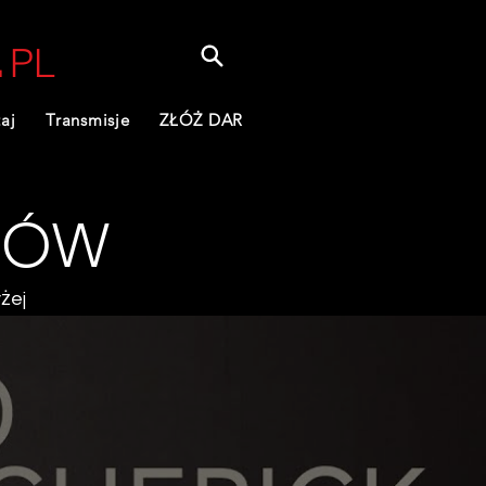
.
PL
aj
Transmisje
ZŁÓŻ DAR
DÓW
żej