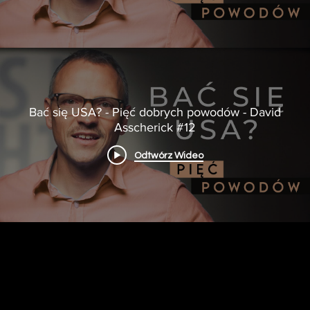
Bać się USA? - Pięć dobrych powodów - David
Asscherick #12
Odtwórz Wideo