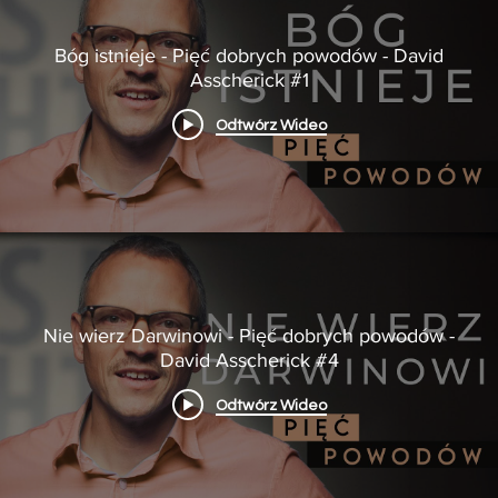
Bóg istnieje - Pięć dobrych powodów - David
Asscherick #1
Odtwórz Wideo
Nie wierz Darwinowi - Pięć dobrych powodów -
David Asscherick #4
Odtwórz Wideo