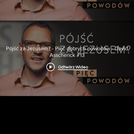
Pójść za Jezusem? - Pięć dobrych powodów - David
Asscherick #13
Odtwórz Wideo