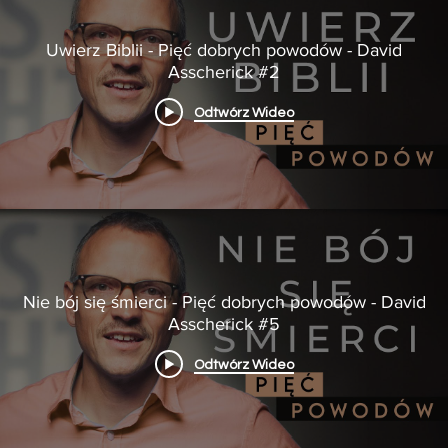
Uwierz Biblii - Pięć dobrych powodów - David
Asscherick #2
Odtwórz Wideo
Nie bój się śmierci - Pięć dobrych powodów - David
Asscherick #5
Odtwórz Wideo