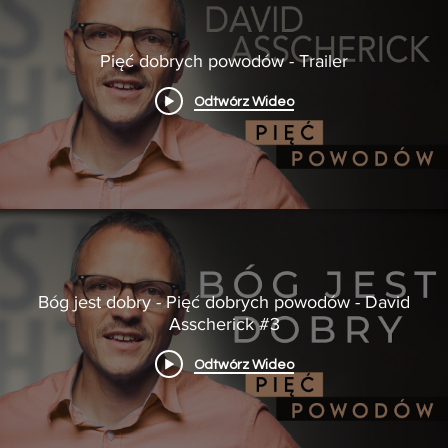
Pięć dobrych powodów - Trailer
Odtwórz Wideo
Bóg jest dobry - Pięć dobrych powodów - David
Asscherick #3
Odtwórz Wideo