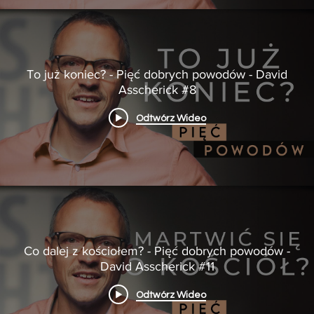
To już koniec? - Pięć dobrych powodów - David
Asscherick #8
Odtwórz Wideo
Co dalej z kościołem? - Pięć dobrych powodów -
David Asscherick #11
Odtwórz Wideo