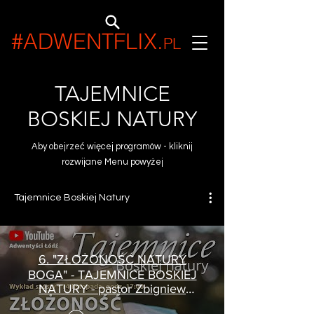
#ADWENTFLIX
.
PL
TAJEMNICE
BOSKIEJ NATURY
Aby obejrzeć więcej programów - kliknij
rozwijane Menu powyżej
Tajemnice Boskiej Natury
6. "ZŁOŻONOŚĆ NATURY
BOGA" - TAJEMNICE BOSKIEJ
NATURY - pastor Zbigniew
Makarewicz