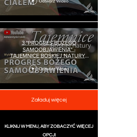
Odtwórz Wideo
3."PROGRES BOŻEGO
SAMOOBJAWIENIA" -
TAJEMNICE BOSKIEJ NATURY -
pastor Zbigniew Makarewicz
Odtwórz Wideo
Załaduj więcej
KLIKNIJ W MENU, ABY ZOBACZYĆ WIĘCEJ
OPCJI