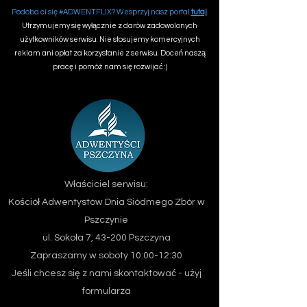
Podoba ci się #ADWENTFLIX? Wesprzyj nasz portal
tutaj
.
Utrzymujemy się wyłącznie z darów zadowolonych
użytkowników serwisu. Nie stosujemy komercyjnych
reklam ani opłat za korzystanie z serwisu. Doceń naszą
pracę i pomóż nam się rozwijać :)
Właściciel serwisu:
Kościół Adwentystów Dnia Siódmego
Zbór w
Pszczynie
ul. Sokoła 7, 43-200 Pszczyna
Zapraszamy w soboty 10:00-12:30
Jeśli chcesz się z nami skontaktować - użyj
formularza