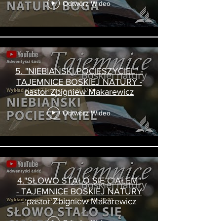
Odtwórz Wideo
5. "NIEBIAŃSKI POCIESZYCIEL" -
TAJEMNICE BOSKIEJ NATURY -
pastor Zbigniew Makarewicz
Odtwórz Wideo
4."SŁOWO STAŁO SIĘ CIAŁEM"
- TAJEMNICE BOSKIEJ NATURY
- pastor Zbigniew Makarewicz