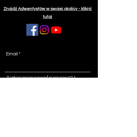
Znajdź Adwentystów w swojej okolicy - kliknij
tutaj
Email
Z jakiej miejscowości piszesz?
Temat
Wiadomość