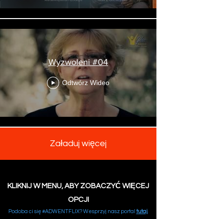
Wyzwoleni #04
Odtwórz Wideo
Załaduj więcej
KLIKNIJ W MENU, ABY ZOBACZYĆ WIĘCEJ
OPCJI
Podoba ci się #ADWENTFLIX? Wesprzyj nasz portal
tutaj
.