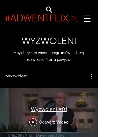
#ADWENTFLIX
.
PL
WYZWOLENI
Aby obejrzeć więcej programów - kliknij
rozwijane Menu powyżej
Wyzwoleni
Wyzwoleni #01
Odtwórz Wideo