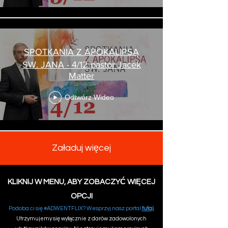
SPOTKANIA Z APOKALIPSĄ
ŚW. JANA - 4/12 pastor Jacek
Matter
Odtwórz Wideo
Załaduj więcej
KLIKNIJ W MENU, ABY ZOBACZYĆ WIĘCEJ
OPCJI
Podoba ci się #ADWENTFLIX? Wesprzyj nasz portal
tutaj
.
Utrzymujemy się wyłącznie z darów zadowolonych