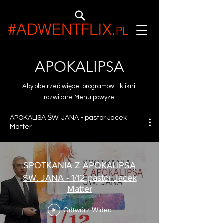
#ADWENTFLIX
.
PL
APOKALIPSA
Aby obejrzeć więcej programów - kliknij
rozwijane Menu powyżej
APOKALISA ŚW. JANA - pastor Jacek
Matter
SPOTKANIA Z APOKALIPSĄ
ŚW. JANA - 1/12 pastor Jacek
Matter
Odtwórz Wideo