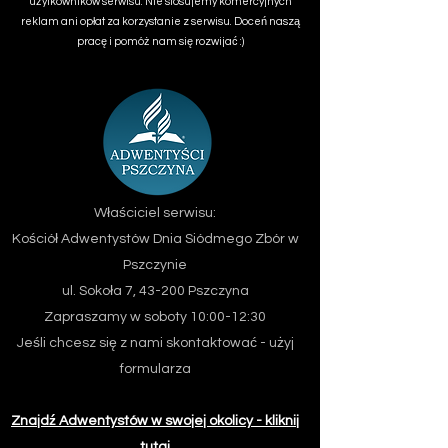
użytkowników serwisu. Nie stosujemy komercyjnych
reklam ani opłat za korzystanie z serwisu. Doceń naszą
pracę i pomóż nam się rozwijać :)
Właściciel serwisu:
Kościół Adwentystów Dnia Siódmego
Zbór w
Pszczynie
ul. Sokoła 7, 43-200 Pszczyna
Zapraszamy w soboty 10:00-12:30
Jeśli chcesz się z nami skontaktować - użyj
formularza
Znajdź Adwentystów w swojej okolicy - kliknij
tutaj