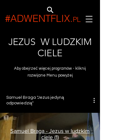
#ADWENTFLIX
.
PL
JEZUS W LUDZKIM
CIELE
Aby obejrzeć więcej programów - kliknij
rozwijane Menu powyżej
Samuel Braga "Jezus jedyną
odpowiedzią"
Samuel Braga - Jezus w ludzkim
ciele (1)