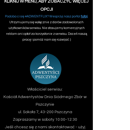
KLIKNIJ W MENU, ABY ZOBACZYĆ WIĘCEJ
OPCJI
Podoba ci się #ADWENTFLIX? Wesprzyj nasz portal
tutaj
.
Utrzymujemy się wyłącznie z darów zadowolonych
użytkowników serwisu. Nie stosujemy komercyjnych
reklam ani opłat za korzystanie z serwisu. Doceń naszą
pracę i pomóż nam się rozwijać :)
Właściciel serwisu:
Kościół Adwentystów Dnia Siódmego
Zbór w
Pszczynie
ul. Sokoła 7, 43-200 Pszczyna
Zapraszamy w soboty 10:00-12:30
Jeśli chcesz się z nami skontaktować - użyj