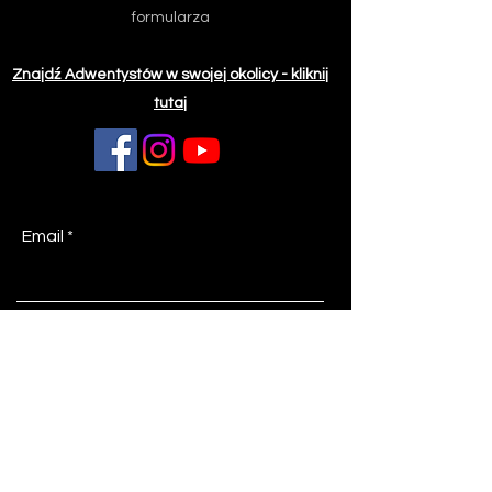
formularza
Znajdź Adwentystów w swojej okolicy - kliknij
tutaj
Email
Z jakiej miejscowości piszesz?
Temat