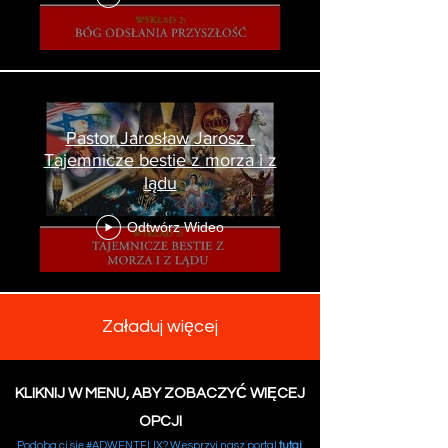
Pastor Jarosław Jarosz -
Tajemnicze bestie z morza i z
lądu
Odtwórz Wideo
Załaduj więcej
KLIKNIJ W MENU, ABY ZOBACZYĆ WIĘCEJ
OPCJI
Podoba ci się #ADWENTFLIX? Wesprzyj nasz portal
tutaj
.