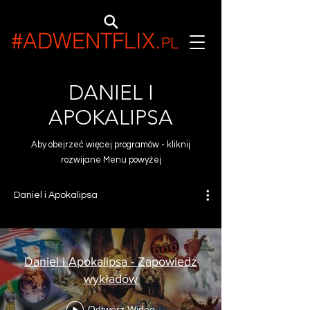
#ADWENTFLIX
.
PL
DANIEL I
APOKALIPSA
Aby obejrzeć więcej programów - kliknij
rozwijane Menu powyżej
Daniel i Apokalipsa
Daniel i Apokalipsa - Zapowiedź
wykładów
Odtwórz Wideo