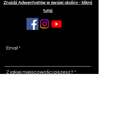
Znajdź Adwentystów w swojej okolicy - kliknij
tutaj
Email
Z jakiej miejscowości piszesz?
Temat
Wiadomość