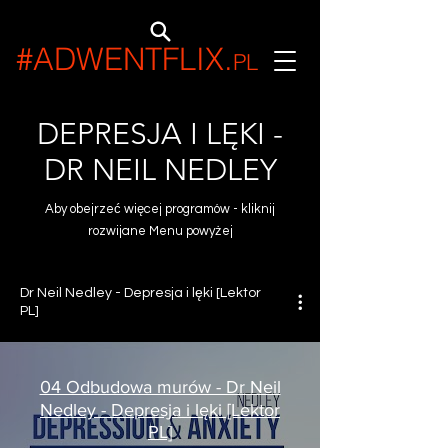
#ADWENTFLIX
.
PL
DEPRESJA I LĘKI -
DR NEIL NEDLEY
Aby obejrzeć więcej programów - kliknij
rozwijane Menu powyżej
Dr Neil Nedley - Depresja i lęki [Lektor
PL]
04 Odbudowa murów - Dr Neil
Nedley - Depresja i lęki [Lektor
PL]