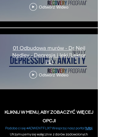
Odtwórz Wideo
01 Odbudowa murów - Dr Neil
Nedley - Depresja i lęki [Lektor
PL]
Odtwórz Wideo
KLIKNIJ W MENU, ABY ZOBACZYĆ WIĘCEJ
OPCJI
Podoba ci się #ADWENTFLIX? Wesprzyj nasz portal
tutaj
.
Utrzymujemy się wyłącznie z darów zadowolonych