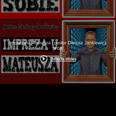
Impreza u Mateusza | pastor Dariusz Jankiewicz
[#08]
Odtwórz Wideo