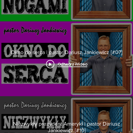
Okno do serca | pastor Dariusz Jankiewicz [#07]
Odtwórz Wideo
Niezwykły prezydent Ameryki | pastor Dariusz
Jankiewicz [#10]