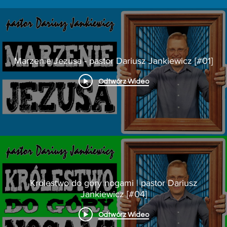
Marzenie Jezusa - pastor Dariusz Jankiewicz [#01]
Odtwórz Wideo
Królestwo do góry nogami | pastor Dariusz
Jankiewicz [#04]
Odtwórz Wideo