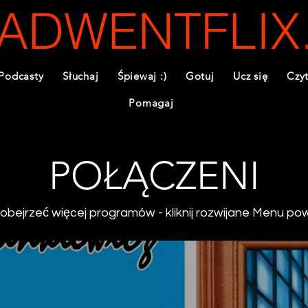
ADWENTFLIX
Podcasty
Słuchaj
Śpiewaj :)
Gotuj
Ucz się
Czyt
Pomagaj
POŁĄCZENI
obejrzeć więcej programów - kliknij rozwijane Menu po