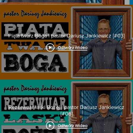
Piąta twarz Boga | pastor Dariusz Jankiewicz [#03]
Odtwórz Wideo
Rezerwuar łaski Bożej | pastor Dariusz Jankiewicz
[#06]
Odtwórz Wideo