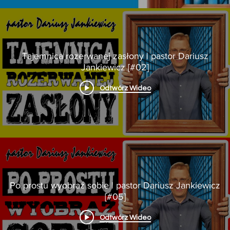
Tajemnica rozerwanej zasłony | pastor Dariusz
Jankiewicz [#02]
Odtwórz Wideo
Po prostu wyobraź sobie | pastor Dariusz Jankiewicz
[#05]
Odtwórz Wideo