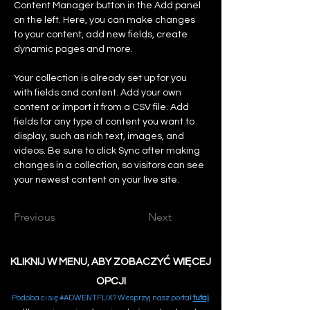
Content Manager button in the Add panel 
on the left. Here, you can make changes 
to your content, add new fields, create 
dynamic pages and more.
Your collection is already set up for you 
with fields and content. Add your own 
content or import it from a CSV file. Add 
fields for any type of content you want to 
display, such as rich text, images, and 
videos. Be sure to click Sync after making 
changes in a collection, so visitors can see 
your newest content on your live site. 
Previous
Next
KLIKNIJ W MENU, ABY ZOBACZYĆ WIĘCEJ
OPCJI
Podoba ci się #ADWENTFLIX? Wesprzyj nasz portal
tutaj
.