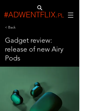
#ADWENTFLIX
.
PL
< Back
Gadget review:
release of new Airy
Pods