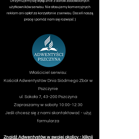
Utrzymujemy się wyłącznie z darów zadowolonych
użytkowników serwisu. Nie stosujemy komercyjnych
reklam ani opłat za korzystanie z serwisu. Doceń naszą
pracę i pomóż nam się rozwijać :)
Właściciel serwisu:
Kościół Adwentystów Dnia Siódmego
Zbór w
Pszczynie
ul. Sokoła 7, 43-200 Pszczyna
Zapraszamy w soboty 10:00-12:30
Jeśli chcesz się z nami skontaktować - użyj
formularza
Znajdź Adwentystów w swojej okolicy - kliknij