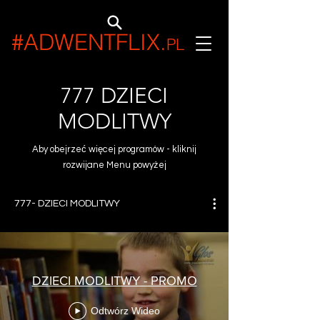
#ADWENTFLIX
.
PL
777 DZIECI
MODLITWY
Aby obejrzeć więcej programów - kliknij
rozwijane Menu powyżej
777- DZIECI MODLITWY
DZIECI MODLITWY - PROMO
Odtwórz Wideo