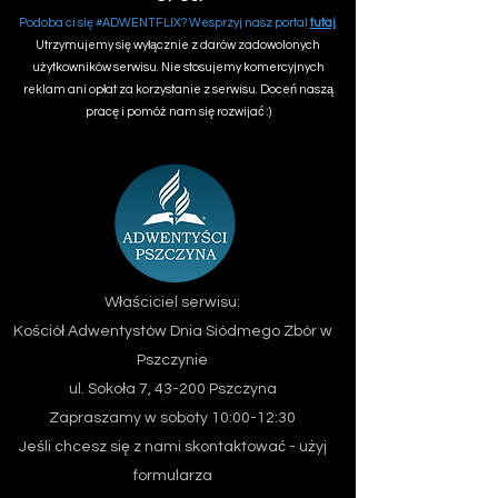
Podoba ci się #ADWENTFLIX? Wesprzyj nasz portal
tutaj
.
Utrzymujemy się wyłącznie z darów zadowolonych
użytkowników serwisu. Nie stosujemy komercyjnych
reklam ani opłat za korzystanie z serwisu. Doceń naszą
pracę i pomóż nam się rozwijać :)
Właściciel serwisu:
Kościół Adwentystów Dnia Siódmego
Zbór w
Pszczynie
ul. Sokoła 7, 43-200 Pszczyna
Zapraszamy w soboty 10:00-12:30
Jeśli chcesz się z nami skontaktować - użyj
formularza