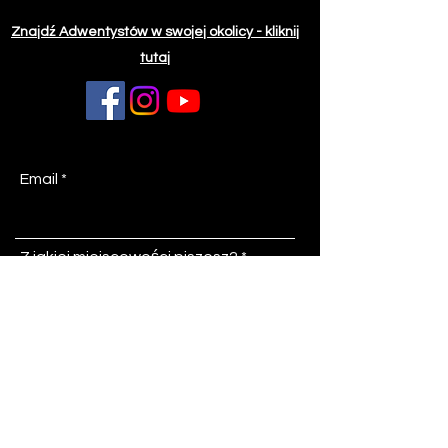
Znajdź Adwentystów w swojej okolicy - kliknij
tutaj
Email
Z jakiej miejscowości piszesz?
Temat
Wiadomość